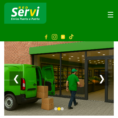
☰
❮
❯