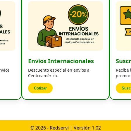
Envíos Internacionales
Susc
nvíos
Descuento especial en envíos a
Recibe 
Centroamérica
promoci
Cotizar
Susc
© 2026 - Redservi | Versión 1.02