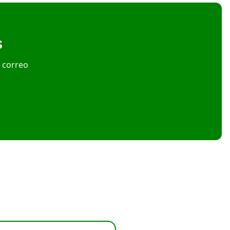
s
u correo